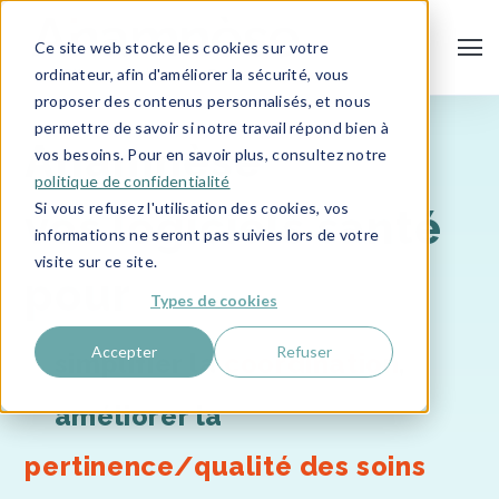
Ce site web stocke les cookies sur votre
ordinateur, afin d'améliorer la sécurité, vous
proposer des contenus personnalisés, et nous
permettre de savoir si notre travail répond bien à
Anamnèse
vos besoins. Pour en savoir plus, consultez notre
politique de confidentialité
Si vous refusez l'utilisation des cookies, vos
vos logiciels santé
informations ne seront pas suivies lors de votre
visite sur ce site.
pour
Types de cookies
Accepter
Refuser
simplifier la
coordination
,
améliorer la
pertinence/qualité des soins