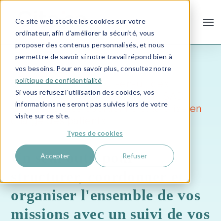
Ce site web stocke les cookies sur votre
ordinateur, afin d'améliorer la sécurité, vous
proposer des contenus personnalisés, et nous
Anamnèse
Citana
permettre de savoir si notre travail répond bien à
vos besoins. Pour en savoir plus, consultez notre
politique de confidentialité
Citana, le logiciel tout-en-un des
Si vous refusez l'utilisation des cookies, vos
praticiens libéraux, CPTS, MSP, SAD,
informations ne seront pas suivies lors de votre
pour l'exercice coordonné et la prise en
visite sur ce site.
charge des patients
Types de cookies
Un
seul outil pour
Accepter
Refuser
structurer, coordonner et
organiser l'ensemble de vos
missions avec un suivi de vos