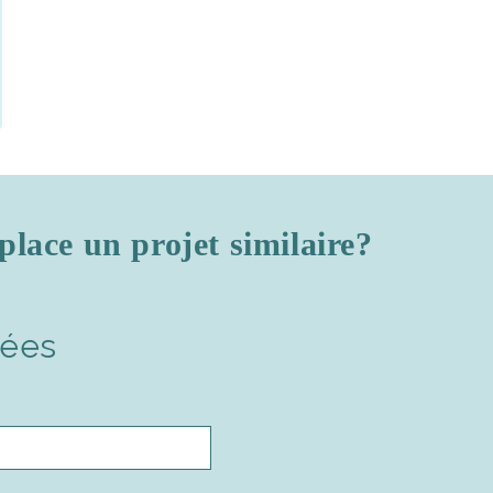
place un projet similaire?
nées