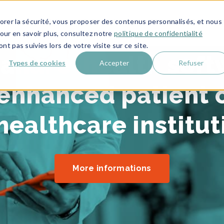
liorer la sécurité, vous proposer des contenus personnalisés, et nous
TÉMOIGNAGES & RÉALISATIONS
A
 D'EXPERTISE
Pour en savoir plus, consultez notre
politique de confidentialité
nt pas suivies lors de votre visite sur ce site.
ana: e-health soft
Types de cookies
Accepter
Refuser
 enhanced patient 
 healthcare institut
More informations