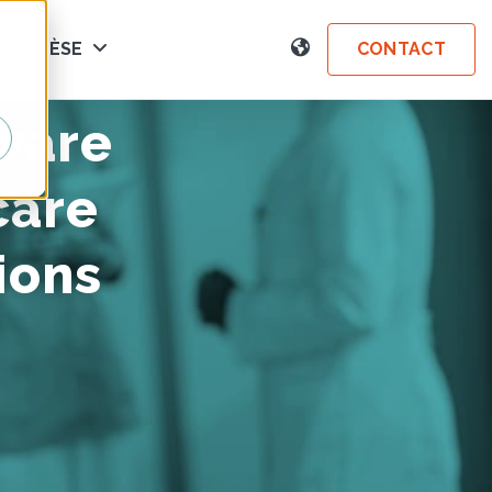
NAMNÈSE
CONTACT
SHOW SUBMENU FOR ANAMNÈSE
ware
care
ions