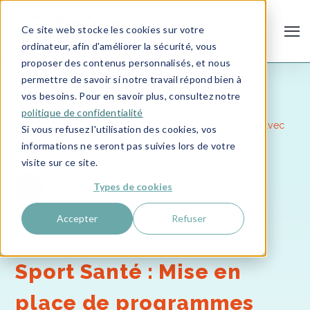
Ce site web stocke les cookies sur votre
ordinateur, afin d'améliorer la sécurité, vous
proposer des contenus personnalisés, et nous
Anamnese
Citana
Accompagnement
permettre de savoir si notre travail répond bien à
Fiches Usages
vos besoins. Pour en savoir plus, consultez notre
Sport Santé : Mise en place de programmes
politique de confidentialité
d'activités physiques adaptées (APA) en partenariat avec
Si vous refusez l'utilisation des cookies, vos
les Maisons Sport-Santé (MSS)
informations ne seront pas suivies lors de votre
visite sur ce site.
Types de cookies
Accepter
Refuser
Sport Santé : Mise en
place de programmes