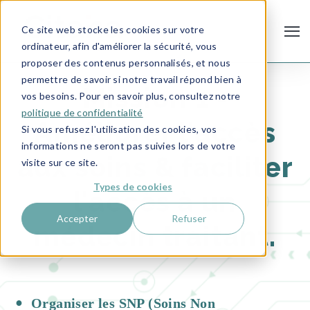
Ce site web stocke les cookies sur votre
ordinateur, afin d'améliorer la sécurité, vous
proposer des contenus personnalisés, et nous
permettre de savoir si notre travail répond bien à
Mission 1 -
vos besoins. Pour en savoir plus, consultez notre
politique de confidentialité
Améliorer l'accès
Si vous refusez l'utilisation des cookies, vos
informations ne seront pas suivies lors de votre
aux soins &
faciliter
visite sur ce site.
Types de cookies
l'accès à un
Accepter
Refuser
médecin traitant.
Organiser les SNP (Soins Non